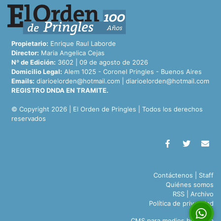
Propietario:
Enrique Raul Laborde
Director:
Maria Angelica Cejas
Nº de Edición:
3602 | 09 de agosto de 2026
Domicilio Legal:
Alem 1025 - Coronel Pringles - Buenos Aires
Emails:
diarioelorden@hotmail.com
|
diarioelorden@hotmail.com
REGISTRO DNDA EN TRAMITE.
© Copyright 2026 | El Orden de Pringles | Todos los derechos
reservados
Contáctenos
|
Staff
Quiénes somos
RSS
|
Archivo
Política de privacidad
CMS para medios
by
Troop