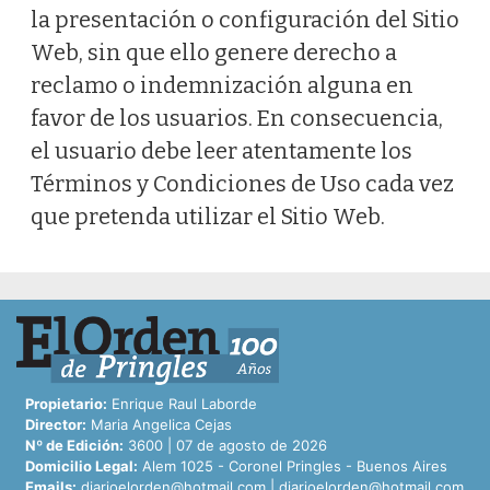
la presentación o configuración del Sitio
Web, sin que ello genere derecho a
reclamo o indemnización alguna en
favor de los usuarios. En consecuencia,
el usuario debe leer atentamente los
Términos y Condiciones de Uso cada vez
que pretenda utilizar el Sitio Web.
Propietario:
Enrique Raul Laborde
Director:
Maria Angelica Cejas
Nº de Edición:
3600 | 07 de agosto de 2026
Domicilio Legal:
Alem 1025 - Coronel Pringles - Buenos Aires
Emails:
diarioelorden@hotmail.com
|
diarioelorden@hotmail.com