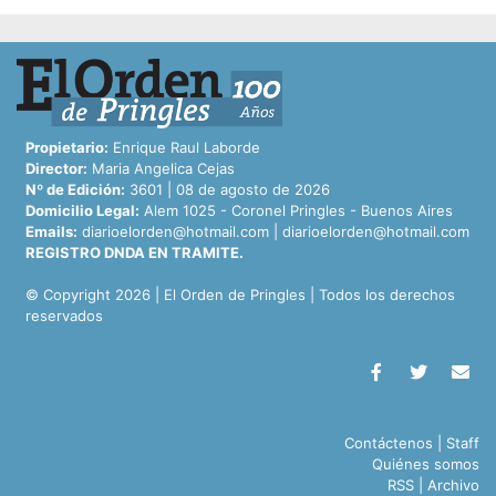
Propietario:
Enrique Raul Laborde
Director:
Maria Angelica Cejas
Nº de Edición:
3601 | 08 de agosto de 2026
Domicilio Legal:
Alem 1025 - Coronel Pringles - Buenos Aires
Emails:
diarioelorden@hotmail.com
|
diarioelorden@hotmail.com
REGISTRO DNDA EN TRAMITE.
© Copyright 2026 | El Orden de Pringles | Todos los derechos
reservados
Contáctenos
|
Staff
Quiénes somos
RSS
|
Archivo