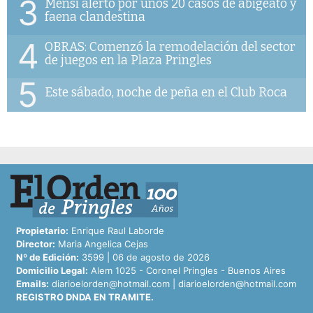
3
Mensi alertó por unos 20 casos de abigeato y
faena clandestina
4
OBRAS: Comenzó la remodelación del sector
de juegos en la Plaza Pringles
5
Este sábado, noche de peña en el Club Roca
Propietario:
Enrique Raul Laborde
Director:
Maria Angelica Cejas
Nº de Edición:
3599 | 06 de agosto de 2026
Domicilio Legal:
Alem 1025 - Coronel Pringles - Buenos Aires
Emails:
diarioelorden@hotmail.com
|
diarioelorden@hotmail.com
REGISTRO DNDA EN TRAMITE.