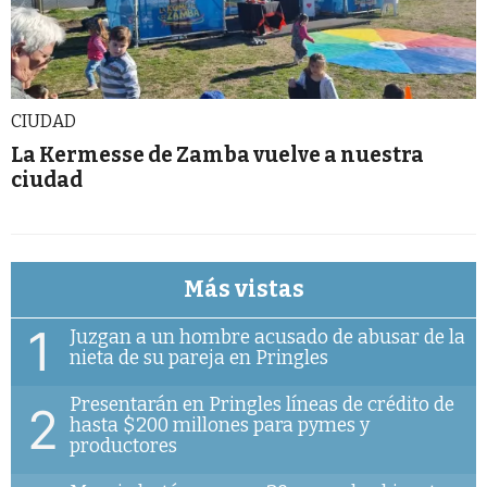
CIUDAD
La Kermesse de Zamba vuelve a nuestra
ciudad
Más vistas
1
Juzgan a un hombre acusado de abusar de la
nieta de su pareja en Pringles
Presentarán en Pringles líneas de crédito de
2
hasta $200 millones para pymes y
productores