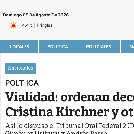
Domingo 09 De Agosto De 2026
4.4ºc
| Pringles
LOCALES
POLÍTICA
POLICIALES
N
Nacionales
POLTIICA
Vialidad: ordenan de
Cristina Kirchner y o
Así lo dispuso el Tribunal Oral Federal 2 
Giménez Uriburu y Andrés Basso.