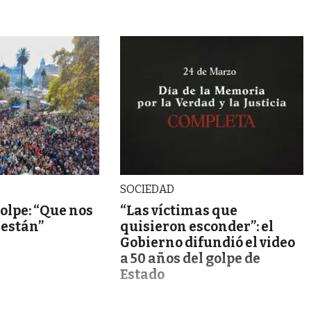
SOCIEDAD
Golpe: “Que nos
“Las víctimas que
 están”
quisieron esconder”: el
Gobierno difundió el video
a 50 años del golpe de
Estado