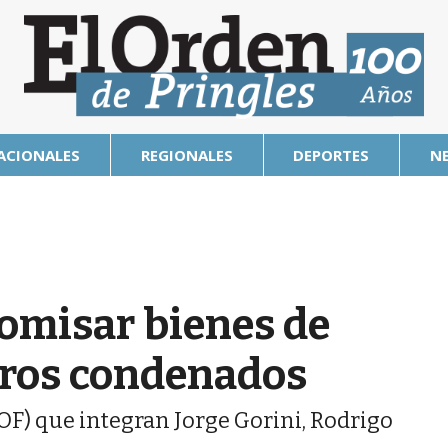
ACIONALES
REGIONALES
DEPORTES
N
comisar bienes de
tros condenados
(TOF) que integran Jorge Gorini, Rodrigo