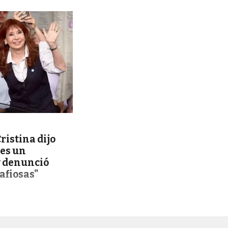
ristina dijo
 es un
y denunció
afiosas"