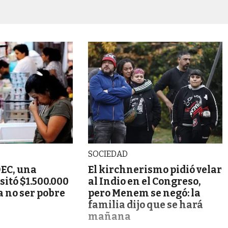
SOCIEDAD
DEC, una
El kirchnerismo pidió velar
sitó $1.500.000
al Indio en el Congreso,
 no ser pobre
pero Menem se negó: la
familia dijo que se hará
mañana