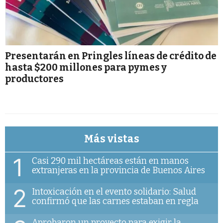
Presentarán en Pringles líneas de crédito de
hasta $200 millones para pymes y
productores
Más vistas
1
Casi 290 mil hectáreas están en manos
extranjeras en la provincia de Buenos Aires
2
Intoxicación en el evento solidario: Salud
confirmó que las carnes estaban en regla
Aprobaron un proyecto para exigir la