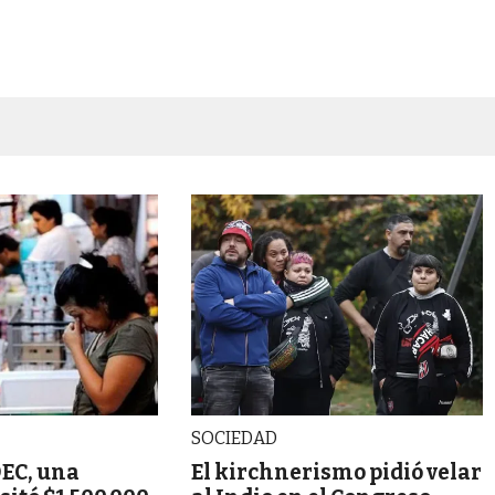
SOCIEDAD
DEC, una
El kirchnerismo pidió velar