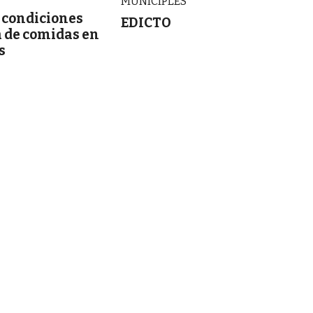
MUNICIPLES
 condiciones
EDICTO
a de comidas en
es