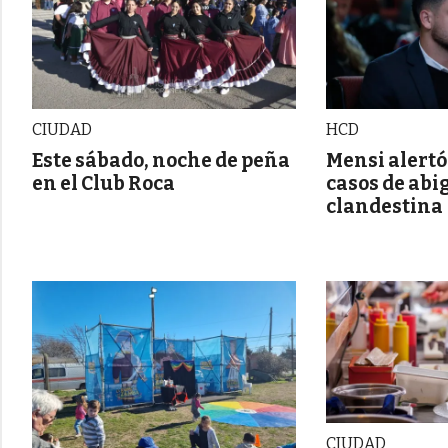
CIUDAD
HCD
Este sábado, noche de peña
Mensi alertó
en el Club Roca
casos de abi
clandestina
CIUDAD