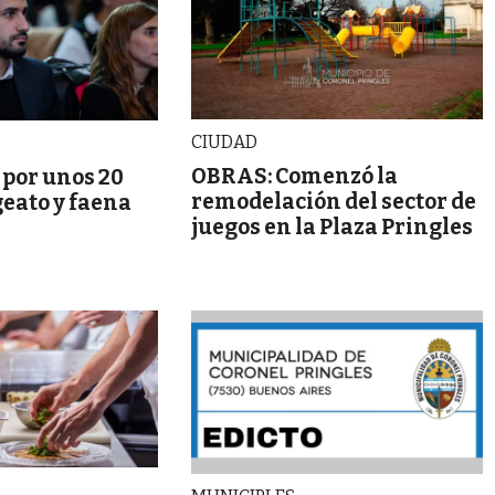
CIUDAD
OBRAS: Comenzó la
 por unos 20
remodelación del sector de
geato y faena
juegos en la Plaza Pringles