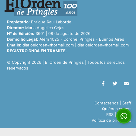
Propietario:
Enrique Raul Laborde
Director:
Maria Angelica Cejas
Nº de Edición:
3601 | 08 de agosto de 2026
Domicilio Legal:
Alem 1025 - Coronel Pringles - Buenos Aires
Emails:
diarioelorden@hotmail.com
|
diarioelorden@hotmail.com
REGISTRO DNDA EN TRAMITE.
© Copyright 2026 | El Orden de Pringles | Todos los derechos
reservados
Contáctenos
|
Staff
Quiénes somos
RSS
|
Archivo
Política de privacidad
CMS para medios
by
Troop