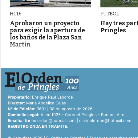
HCD:
FUTBOL
Aprobaron un proyecto
Hay tres par
para exigir la apertura de
Pringles
los baños de la Plaza San
Martín
Propietario:
Enrique Raul Laborde
Director:
Maria Angelica Cejas
Nº de Edición:
3601 | 08 de agosto de 2026
Domicilio Legal:
Alem 1025 - Coronel Pringles - Buenos Aires
Emails:
diarioelorden@hotmail.com
|
diarioelorden@hotmail.com
REGISTRO DNDA EN TRAMITE.