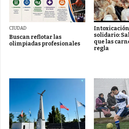
Intoxicación
CIUDAD
solidario: S
Buscan reflotar las
que las carn
olimpiadas profesionales
regla