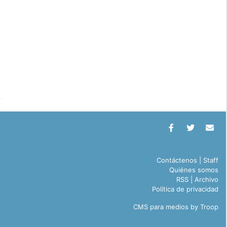
Contáctenos
|
Staff
Quiénes somos
RSS
|
Archivo
Política de privacidad
CMS para medios
by
Troop