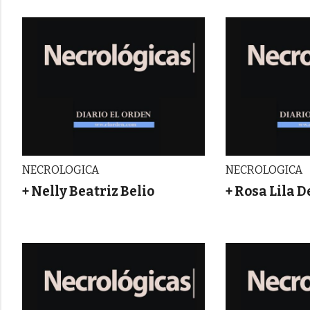
NECROLOGICA
NECROLOGICA
+ Nelly Beatriz Belio
+ Rosa Lila D