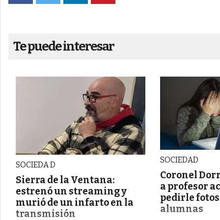
Te puede interesar
SOCIEDAD
SOCIEDA D
Coronel Dorr
Sierra de la Ventana:
a profesor a
estrenó un streaming y
pedirle foto
murió de un infarto en la
alumnas
transmisión