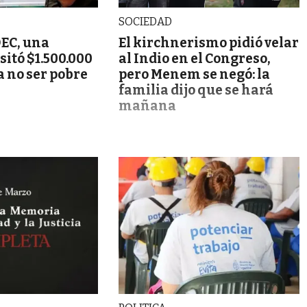
SOCIEDAD
DEC, una
El kirchnerismo pidió velar
sitó $1.500.000
al Indio en el Congreso,
 no ser pobre
pero Menem se negó: la
familia dijo que se hará
mañana