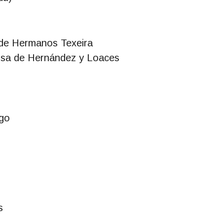
a de Hermanos Texeira
nciosa de Hernández y Loaces
rgo
s