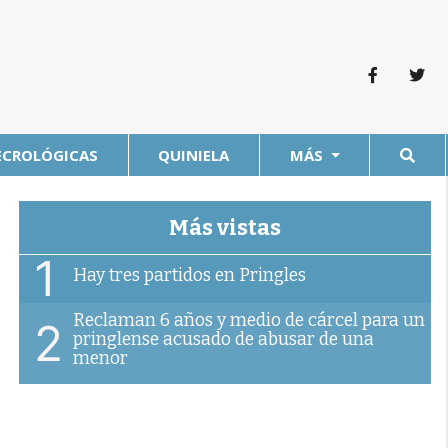
ECROLÓGICAS
QUINIELA
MÁS
Más vistas
1
Hay tres partidos en Pringles
Reclaman 6 años y medio de cárcel para un
2
pringlense acusado de abusar de una
menor