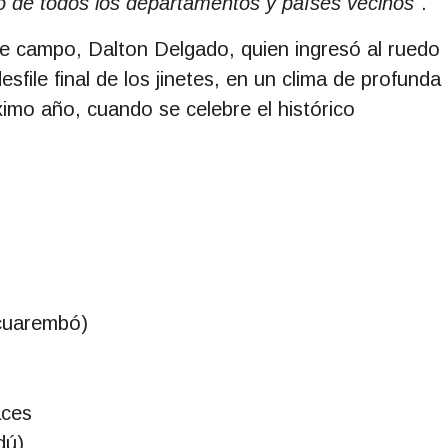
co de todos los departamentos y países vecinos"
.
de campo, Dalton Delgado, quien ingresó al ruedo
sfile final de los jinetes, en un clima de profunda
imo año, cuando se celebre el histórico
acuarembó)
aces
dú)