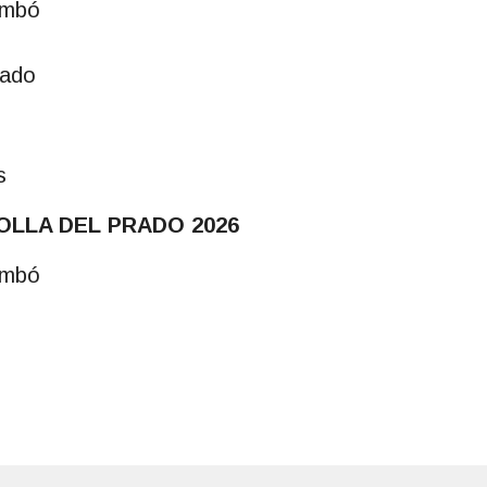
embó
nado
s
OLLA DEL PRADO 2026
embó