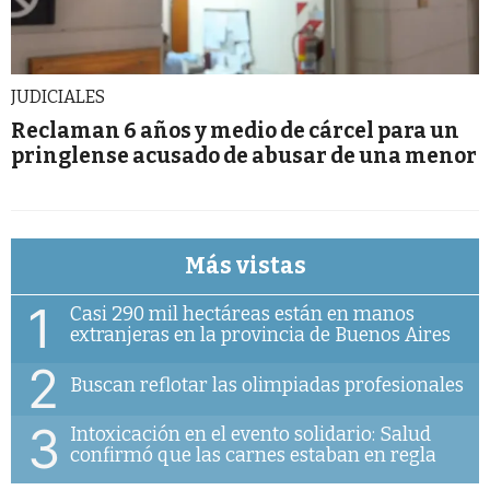
JUDICIALES
Reclaman 6 años y medio de cárcel para un
pringlense acusado de abusar de una menor
Más vistas
1
Casi 290 mil hectáreas están en manos
extranjeras en la provincia de Buenos Aires
2
Buscan reflotar las olimpiadas profesionales
3
Intoxicación en el evento solidario: Salud
confirmó que las carnes estaban en regla