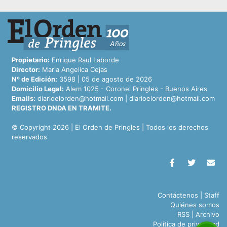
Propietario:
Enrique Raul Laborde
Director:
Maria Angelica Cejas
Nº de Edición:
3598 | 05 de agosto de 2026
Domicilio Legal:
Alem 1025 - Coronel Pringles - Buenos Aires
Emails:
diarioelorden@hotmail.com
|
diarioelorden@hotmail.com
REGISTRO DNDA EN TRAMITE.
© Copyright 2026 | El Orden de Pringles | Todos los derechos
reservados
Contáctenos
|
Staff
Quiénes somos
RSS
|
Archivo
Política de privacidad