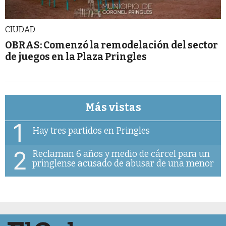
CIUDAD
OBRAS: Comenzó la remodelación del sector
de juegos en la Plaza Pringles
Más vistas
1
Hay tres partidos en Pringles
2
Reclaman 6 años y medio de cárcel para un
pringlense acusado de abusar de una menor