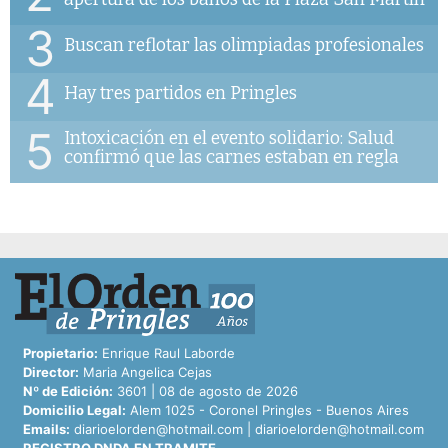
3
Buscan reflotar las olimpiadas profesionales
4
Hay tres partidos en Pringles
5
Intoxicación en el evento solidario: Salud
confirmó que las carnes estaban en regla
Propietario:
Enrique Raul Laborde
Director:
Maria Angelica Cejas
Nº de Edición:
3601 | 08 de agosto de 2026
Domicilio Legal:
Alem 1025 - Coronel Pringles - Buenos Aires
Emails:
diarioelorden@hotmail.com
|
diarioelorden@hotmail.com