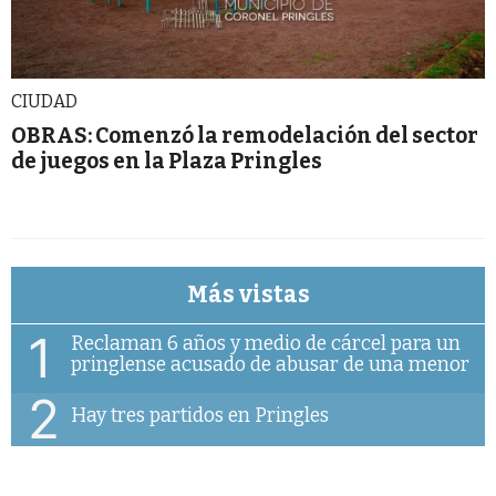
CIUDAD
OBRAS: Comenzó la remodelación del sector
de juegos en la Plaza Pringles
Más vistas
1
Reclaman 6 años y medio de cárcel para un
pringlense acusado de abusar de una menor
2
Hay tres partidos en Pringles