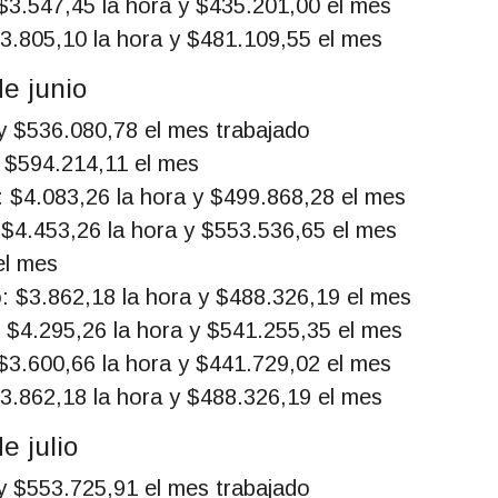
 $3.547,45 la hora y $435.201,00 el mes
$3.805,10 la hora y $481.109,55 el mes
e junio
 y $536.080,78 el mes trabajado
y $594.214,11 el mes
o: $4.083,26 la hora y $499.868,28 el mes
: $4.453,26 la hora y $553.536,65 el mes
el mes
o: $3.862,18 la hora y $488.326,19 el mes
: $4.295,26 la hora y $541.255,35 el mes
 $3.600,66 la hora y $441.729,02 el mes
$3.862,18 la hora y $488.326,19 el mes
e julio
 y $553.725,91 el mes trabajado