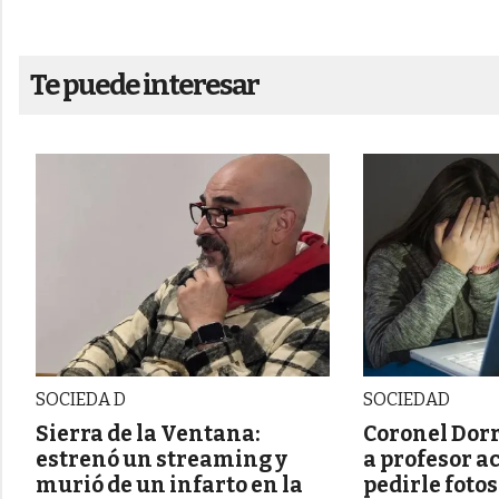
Te puede interesar
SOCIEDA D
SOCIEDAD
Sierra de la Ventana:
Coronel Dorr
estrenó un streaming y
a profesor a
murió de un infarto en la
pedirle foto