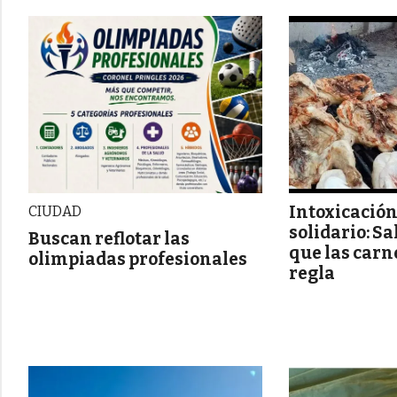
Intoxicación
CIUDAD
solidario: S
Buscan reflotar las
que las carn
olimpiadas profesionales
regla