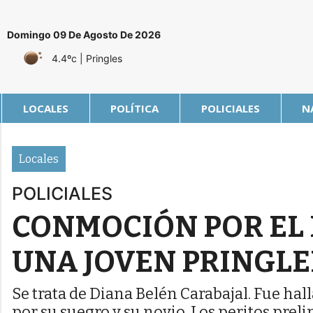
Domingo 09 De Agosto De 2026
4.4ºc
| Pringles
LOCALES
POLÍTICA
POLICIALES
N
Locales
POLICIALES
CONMOCIÓN POR EL 
UNA JOVEN PRINGLE
Se trata de Diana Belén Carabajal. Fue ha
por su suegro y su novio. Los peritos preli