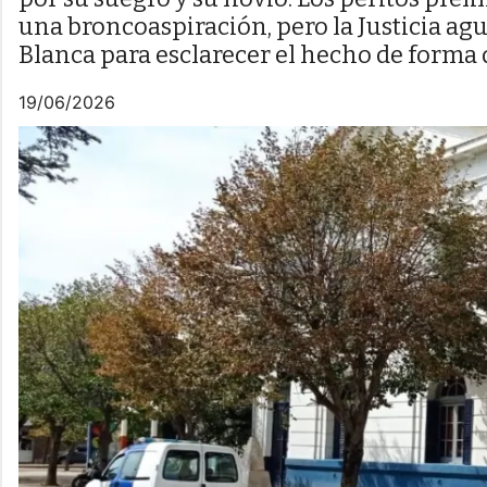
una broncoaspiración, pero la Justicia agu
Blanca para esclarecer el hecho de forma d
19/06/2026