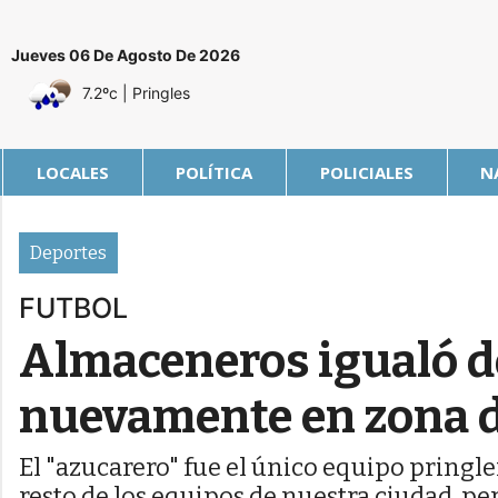
Jueves 06 De Agosto De 2026
7.2ºc
| Pringles
LOCALES
POLÍTICA
POLICIALES
N
Deportes
FUTBOL
Almaceneros igualó de
nuevamente en zona d
El "azucarero" fue el único equipo pringle
resto de los equipos de nuestra ciudad, pe