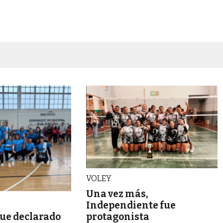
VOLEY
Una vez más,
Independiente fue
fue declarado
protagonista