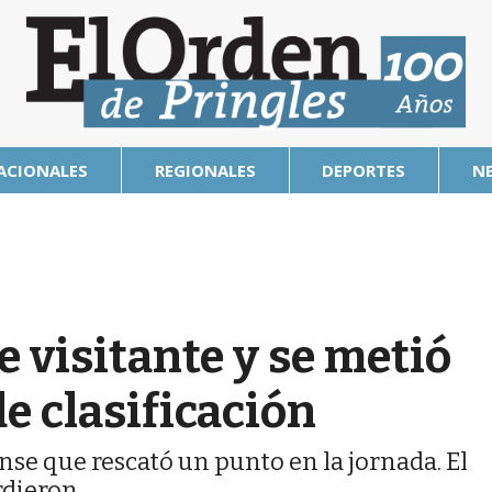
ACIONALES
REGIONALES
DEPORTES
N
 visitante y se metió
e clasificación
nse que rescató un punto en la jornada. El
rdieron