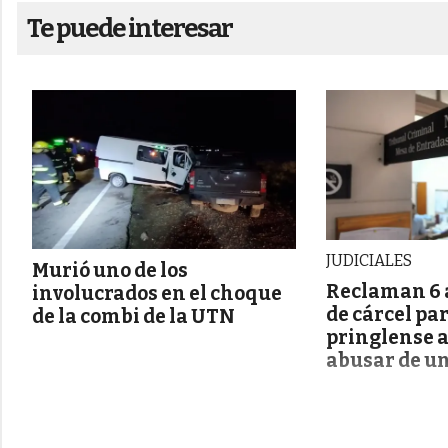
Te puede interesar
JUDICIALES
Murió uno de los
Reclaman 6 
involucrados en el choque
de cárcel pa
de la combi de la UTN
pringlense 
abusar de u