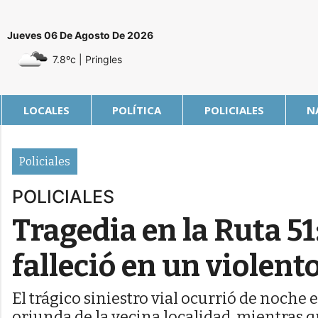
Jueves 06 De Agosto De 2026
7.8ºc
| Pringles
LOCALES
POLÍTICA
POLICIALES
N
Policiales
POLICIALES
Tragedia en la Ruta 51
falleció en un violen
El trágico siniestro vial ocurrió de noche e
oriunda de la vecina localidad, mientras q