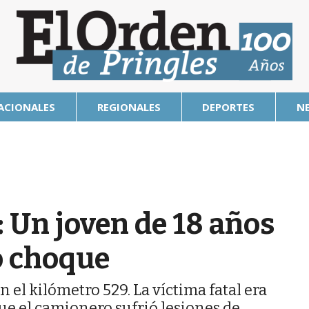
ACIONALES
REGIONALES
DEPORTES
N
: Un joven de 18 años
to choque
n el kilómetro 529. La víctima fatal era
ue el camionero sufrió lesiones de