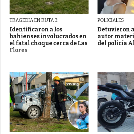
TRAGEDIA EN RUTA 3:
POLICIALES
Identificaron a los
Detuvieron a
bahienses involucrados en
autor materi
el fatal choque cerca de Las
del policía 
Flores