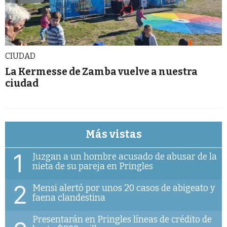
CIUDAD
La Kermesse de Zamba vuelve a nuestra
ciudad
Más vistas
1
Juzgan a un hombre acusado de abusar de la
nieta de su pareja en Pringles
2
Mensi alertó por unos 20 casos de abigeato y
faena clandestina
Presentarán en Pringles líneas de crédito de