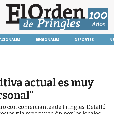
ACIONALES
REGIONALES
DEPORTES
N
itiva actual es muy
rsonal"
ro con comerciantes de Pringles. Detalló
ostos y la preocupación por los locales