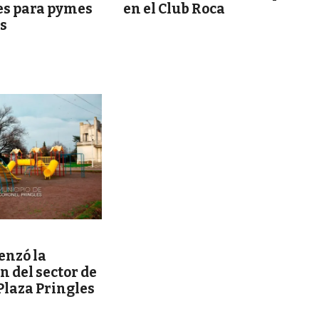
en el Club Roca
es para pymes
es
nzó la
 del sector de
 Plaza Pringles