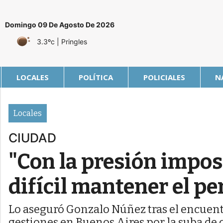
Domingo 09 De Agosto De 2026
3.3ºc
| Pringles
LOCALES
POLÍTICA
POLICIALES
N
Locales
CIUDAD
"Con la presión impos
difícil mantener el pe
Lo aseguró Gonzalo Núñez tras el encuent
gestiones en Buenos Aires por la suba de c