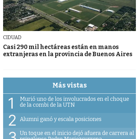
CIDUAD
Casi 290 mil hectáreas están en manos
extranjeras en la provincia de Buenos Aires
Más vistas
1
Murió uno de los involucrados en el choque
de la combi de la UTN
2
Alumni ganó y escala posiciones
3
Un toque en el inicio dejó afuera de carrera al