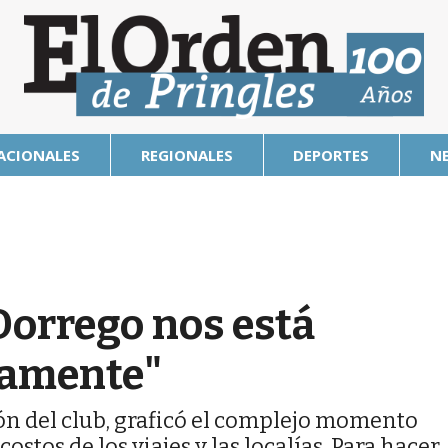
ACIONALES
REGIONALES
DEPORTES
N
Dorrego nos está
camente"
ón del club, graficó el complejo momento
ostos de los viajes y las localías. Para hacer