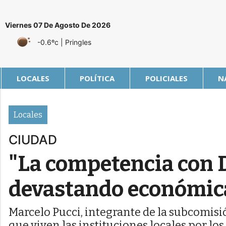
Viernes 07 De Agosto De 2026
-0.6ºc
| Pringles
LOCALES
POLÍTICA
POLICIALES
N
Locales
CIUDAD
"La competencia con 
devastando económi
Marcelo Pucci, integrante de la subcomisi
que viven las instituciones locales por los c