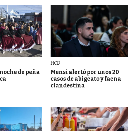
HCD
 noche de peña
Mensi alertó por unos 20
oca
casos de abigeato y faena
clandestina