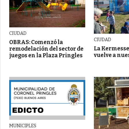
CIUDAD
CIUDAD
OBRAS: Comenzó la
La Kermesse
remodelación del sector de
vuelve a nue
juegos en la Plaza Pringles
MUNICIPLES