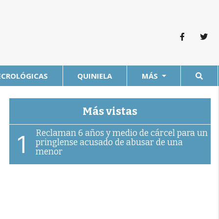
ECROLÓGICAS
QUINIELA
MÁS
Más vistas
Reclaman 6 años y medio de cárcel para un
1
pringlense acusado de abusar de una
menor