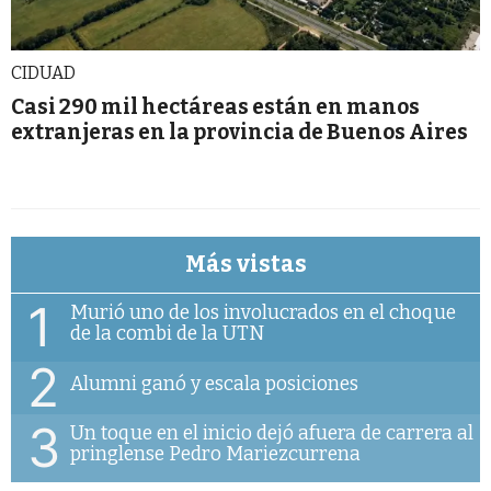
CIDUAD
Casi 290 mil hectáreas están en manos
extranjeras en la provincia de Buenos Aires
Más vistas
1
Murió uno de los involucrados en el choque
de la combi de la UTN
2
Alumni ganó y escala posiciones
3
Un toque en el inicio dejó afuera de carrera al
pringlense Pedro Mariezcurrena