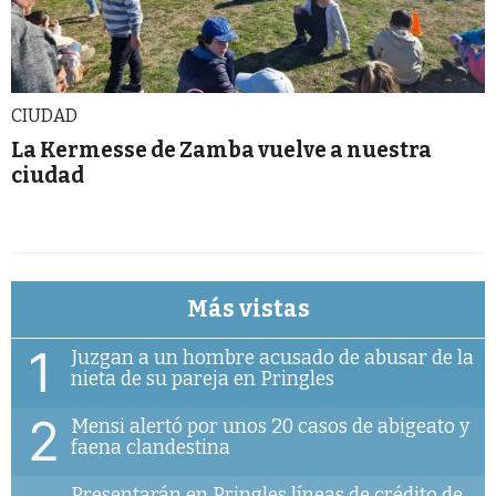
CIUDAD
La Kermesse de Zamba vuelve a nuestra
ciudad
Más vistas
1
Juzgan a un hombre acusado de abusar de la
nieta de su pareja en Pringles
2
Mensi alertó por unos 20 casos de abigeato y
faena clandestina
Presentarán en Pringles líneas de crédito de