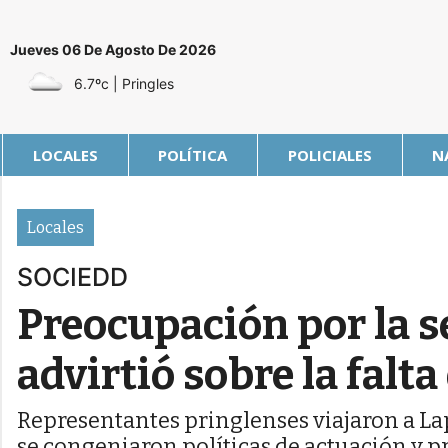
Jueves 06 De Agosto De 2026
6.7ºc
| Pringles
LOCALES
POLÍTICA
POLICIALES
N
Locales
SOCIEDD
Preocupación por la s
advirtió sobre la falta
Representantes pringlenses viajaron a La
se congeniaron políticas de actuación y 