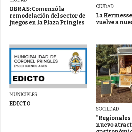
CIUDAD
OBRAS: Comenzó la
La Kermesse
remodelación del sector de
vuelve a nue
juegos en la Plaza Pringles
MUNICIPLES
EDICTO
SOCIEDAD
"Regionales F
nuevo atract
gastronómic