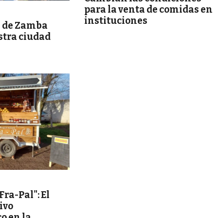
para la venta de comidas en
instituciones
 de Zamba
stra ciudad
ra-Pal": El
ivo
o en la