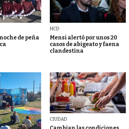
HCD
 noche de peña
Mensi alertó por unos 20
oca
casos de abigeato y faena
clandestina
CIUDAD
Cambian las condiciones